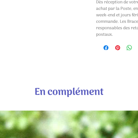
Dès réception de votr
achat par la Poste, en
week-end et jours féri
commande. Les Bracel
responsables des reta
postaux.
En complément