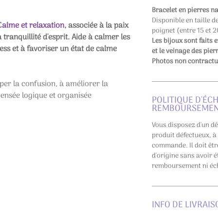
Bracelet en pierres na
Disponible en taille d
 Calme et relaxation
, associée à la paix
poignet (entre 15 et 
a tranquillité d'esprit. Aide à calmer les
Les bijoux sont faits 
ress et à favoriser un état de calme
et le veinage des pier
Photos non contractu
iper la confusion, à améliorer la
ensée logique et organisée
POLITIQUE D'ÉC
REMBOURSEME
Vous disposez d'un dé
produit défectueux, à
commande. Il doit êt
d'origine sans avoir ét
remboursement ni éch
INFO DE LIVRAIS