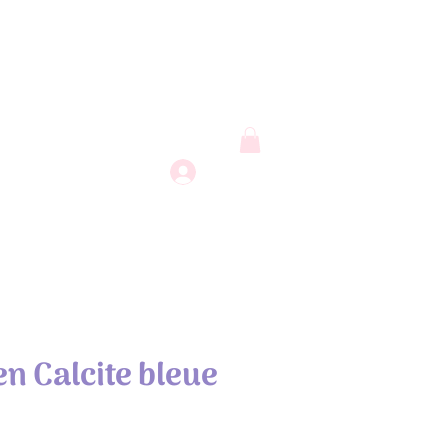
Connexion
IGNAGES
en Calcite bleue
x