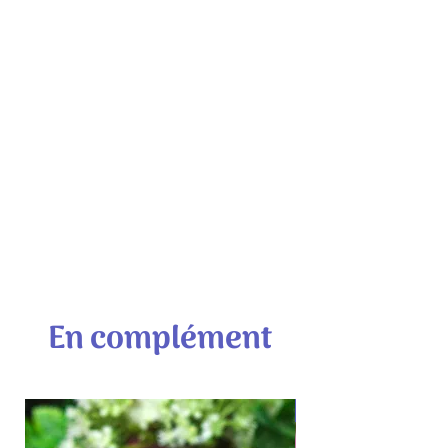
En complément
PROMOTION DU MOIS